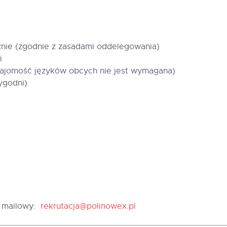
znie (zgodnie z zasadami oddelegowania)
i
znajomość języków obcych nie jest wymagana)
ygodni)
s mailowy:
rekrutacja@polinowex.pl