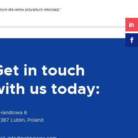
nym dla celów przyszłych rekrutacji.”
Get in touch
with us today:
 Handlowa 8
387 Lublin, Poland