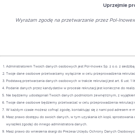
Uprzejmie pro
Wyrażam zgodę na przetwarzanie przez Pol-Inowex S
Administratorem Twoich danych osobowych jest Pol-Inowex Sp. z o.o. z siedzibą w
Twoje dane osobowe przetwarzamy wyłącznie w celu przeprowadzenia rekrutacji wsk
Podstawą przetwarzania danych osobowych w trakcie rekrutacji jest art. 6 ust. 1 l
Podanie danych przez kandydatów w procesie rekrutacji jest konieczne do realiza
Nie będziemy udostępniali Twoich danych podmiotom zewnętrznym, z wyjątkiem
Twoje dane osobowe będziemy przetwarzać w celu przeprowadzenia rekrutacji na
W każdym czasie możesz cofnąć zgodę, kontaktując się z nami pod adresem e-m
Masz prawo dostępu do swoich danych, w tym uzyskania ich kopii, sprostowania 
wyraziłeś zgodę) do innego administratora danych.
Masz prawo do wniesienia skargi do Prezesa Urzędu Ochrony Danych Osobowyc