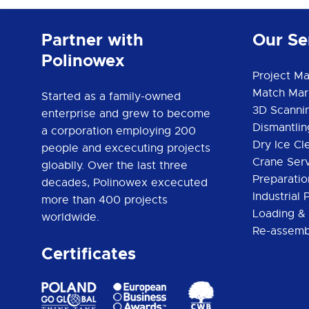
Partner with
Our Se
Polinowex
Project M
Match Mar
Started as a family-owned
3D Scanni
enterprise and grew to become
Dismantlin
a corporation employing 200
Dry Ice Cl
people and excecuting projects
Crane Serv
gloablly. Over the last three
Preparatio
decades, Polinowex excecuted
Industrial
more than 400 projects
Loading &
worldwide.
Re-assemb
Certificates