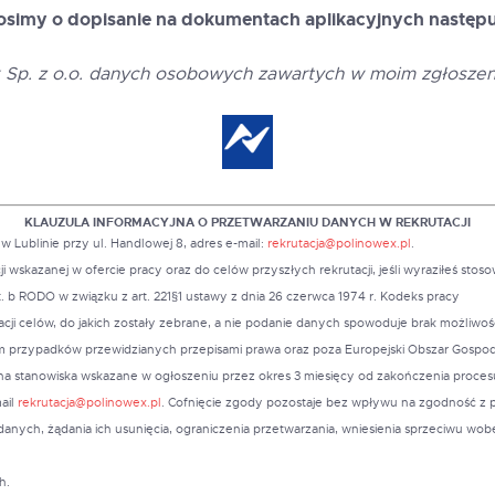
simy o dopisanie na dokumentach aplikacyjnych następuj
p. z o.o. danych osobowych zawartych w moim zgłoszeniu 
KLAUZULA INFORMACYJNA O PRZETWARZANIU DANYCH W REKRUTACJI
 Lublinie przy ul. Handlowej 8, adres e-mail:
rekrutacja@polinowex.pl
.
azanej w ofercie pracy oraz do celów przyszłych rekrutacji, jeśli wyraziłeś stosown
it. b RODO w związku z art. 221§1 ustawy z dnia 26 czerwca 1974 r. Kodeks pracy
cji celów, do jakich zostały zebrane, a nie podanie danych spowoduje brak możliwości
 przypadków przewidzianych przepisami prawa oraz poza Europejski Obszar Gospod
 stanowiska wskazane w ogłoszeniu przez okres 3 miesięcy od zakończenia procesu 
ail
rekrutacja@polinowex.pl
. Cofnięcie zgody pozostaje bez wpływu na zgodność z 
danych, żądania ich usunięcia, ograniczenia przetwarzania, wniesienia sprzeciwu wo
h.