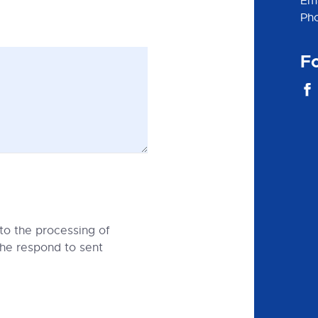
Em
Ph
Fo
 to the processing of
the respond to sent