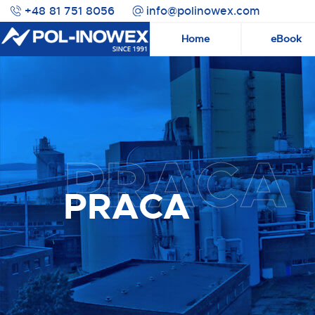
+48 81 751 8056
info@polinowex.com
Home
eBook
PRACA
PRACA