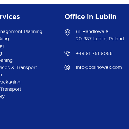
rvices
Office in Lublin
anagement Planning
ul. Handlowa 8
king
20-387 Lublin, Poland
ng
g
+48 81 751 8056
eaning
info@polinowex.com
ices & Transport
n
 Packaging
 Transport
ly