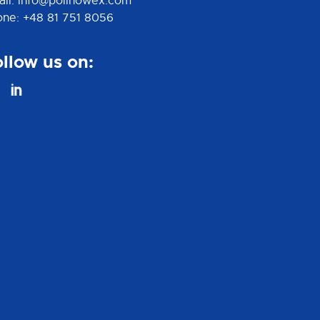
ail: info@polinowex.com
one: +48 81 751 8056
llow us on: